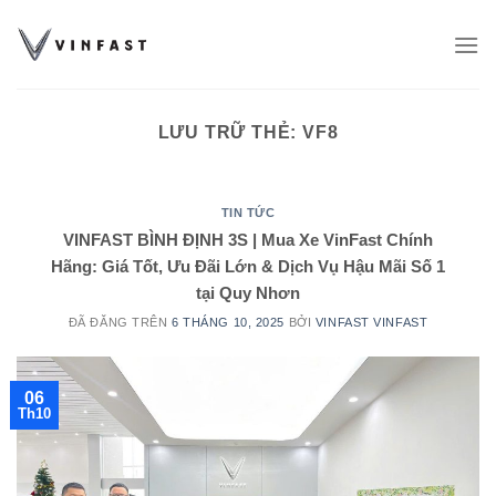
Chuyển
đến
nội
dung
LƯU TRỮ THẺ:
VF8
TIN TỨC
VINFAST BÌNH ĐỊNH 3S | Mua Xe VinFast Chính
Hãng: Giá Tốt, Ưu Đãi Lớn & Dịch Vụ Hậu Mãi Số 1
tại Quy Nhơn
ĐÃ ĐĂNG TRÊN
6 THÁNG 10, 2025
BỞI
VINFAST VINFAST
06
Th10