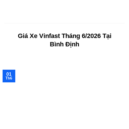
Chuyển
đến
nội
dung
Giá Xe Vinfast Tháng 6/2026 Tại
Bình Định
01
Th6