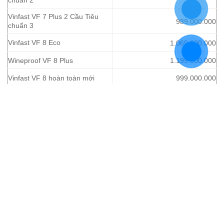
Vinfast VF 7 Plus 2 Cầu Tiêu
989.000.000
chuẩn 3
Vinfast VF 8 Eco
1.069.000.000
Wineproof VF 8 Plus
1.199.000.000
Vinfast VF 8 hoàn toàn mới
999.000.000
Vinfast VF 9 Eco
1.499.000.000
VF 9 Plus chống rượu
1.699.000.000
2. Chi tiết Giá xe, Ưu đãi và Giá lăn bánh từng
dòng xe tại Bình Định
Hãy cùng Vinfast Bình Định đi đến chi tiết từng dòng xe để
Quý khách hàng có thể đưa ra lựa chọn mẫu xe mà mình
ưng ý nhất. Chi phí lăn bánh sẽ bao gồm: Giá xe sau giảm,
lệ phí trước bạ, các khoản bảo hiểm, đăng ký biển số,
đăng kiểm, phí đường bộ…