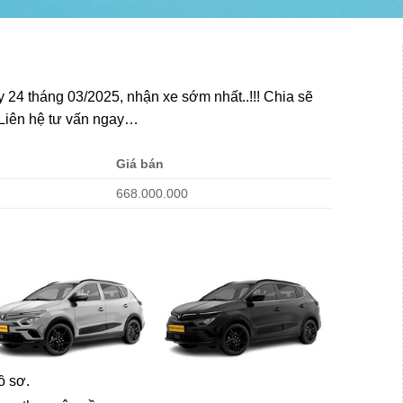
 24 tháng 03/2025, nhận xe sớm nhất..!!! Chia sẽ
 Liên hệ tư vấn ngay…
Giá bán
668.000.000
ồ sơ.