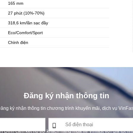
165 mm
27 phút (10%-70%)
318,6 km/lần sạc đầy
Eco/Comfort/Sport
Chỉnh điện
Đăng ký nhận thông tin
ăng ký nhận thông tin chương trình khuyến mãi, dịch vụ VinFas
nh Định cam kết hỗ trợ khách hàng mua xe Vinfast với giá tốt nhất