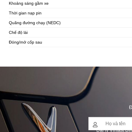
Khoảng sáng gầm xe
Thời gian nạp pin
Quãng đường chạy (NEDC)
Chế độ lái
Đóng/mở cốp sau
Đ
Đại lý Vinfast Bì