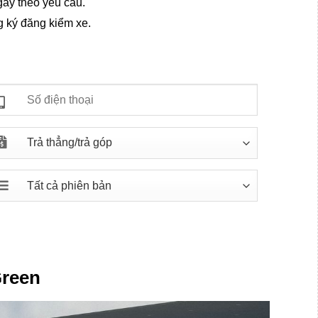
ay theo yêu cầu.
g ký đăng kiểm xe.
Green