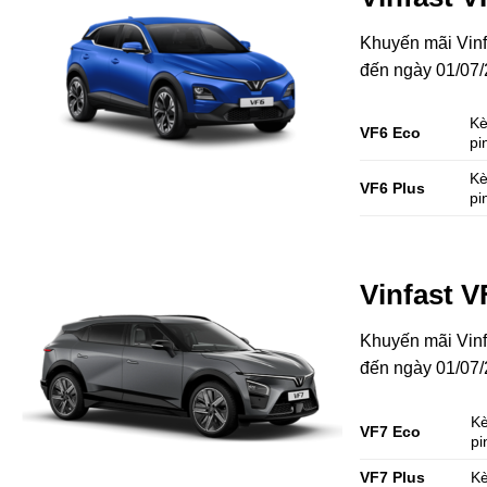
Khuyến mãi Vinf
đến ngày 01/07/20
K
VF6 Eco
pi
K
VF6 Plus
pi
Vinfast V
Khuyến mãi Vinf
đến ngày 01/07/20
K
VF7 Eco
pi
VF7 Plus
K