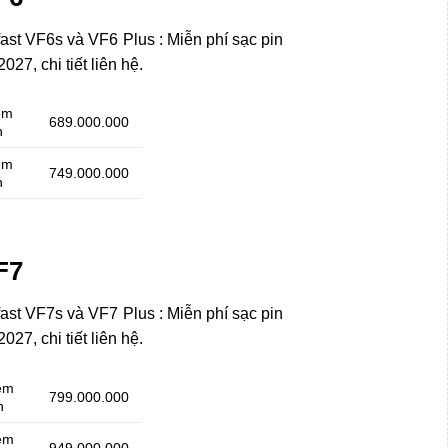
ast VF6s và VF6 Plus : Miễn phí sạc pin
27, chi tiết liên hệ.
èm
689.000.000
n
èm
749.000.000
n
F7
ast VF7s và VF7 Plus : Miễn phí sạc pin
27, chi tiết liên hệ.
èm
799.000.000
n
èm