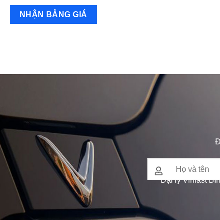
Đ
Đại lý Vinfast Bì