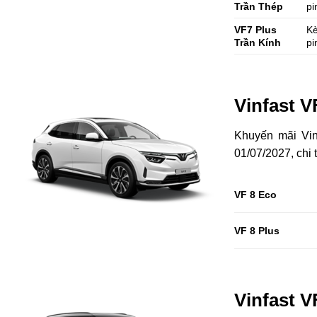
Trần Thép
pi
VF7 Plus
K
Trần Kính
pi
Vinfast V
Khuyến mãi Vin
01/07/2027, chi t
VF 8 Eco
VF 8 Plus
Vinfast V