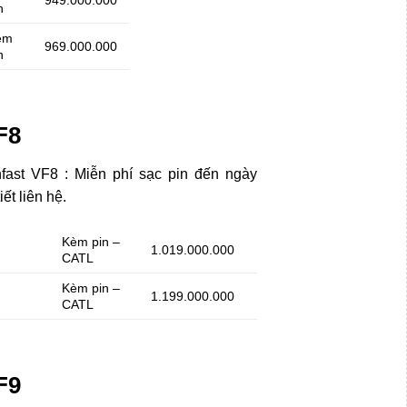
949.000.000
n
èm
969.000.000
n
F8
fast VF8 : Miễn phí sạc pin đến ngày
iết liên hệ.
Kèm pin –
1.019.000.000
CATL
Kèm pin –
1.199.000.000
CATL
F9