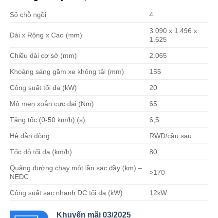
Số chỗ ngồi
4
3.090 x 1.496 x
Dài x Rộng x Cao (mm)
1.625
Chiều dài cơ sở (mm)
2.065
Khoảng sáng gầm xe không tải (mm)
155
Công suất tối đa (kW)
20
Mô men xoắn cực đại (Nm)
65
Tăng tốc (0-50 km/h) (s)
6,5
Hệ dẫn động
RWD/cầu sau
Tốc độ tối đa (km/h)
80
Quãng đường chạy một lần sạc đầy (km) –
>170
NEDC
Công suất sạc nhanh DC tối đa (kW)
12kW
Khuyến mãi 03/2025