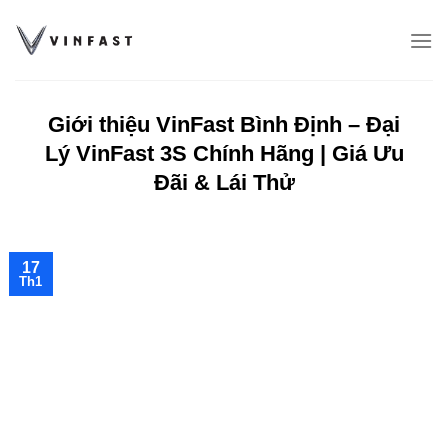
Chuyển
đến
nội
dung
Giới thiệu VinFast Bình Định – Đại
Lý VinFast 3S Chính Hãng | Giá Ưu
Đãi & Lái Thử
17
Th1