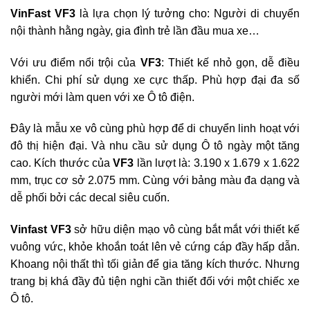
VinFast VF3
là lựa chọn lý tưởng cho: Người di chuyển
nội thành hằng ngày, gia đình trẻ lần đầu mua xe…
Với ưu điểm nổi trội của
VF3
: Thiết kế nhỏ gọn, dễ điều
khiển. Chi phí sử dụng xe cực thấp. Phù hợp đại đa số
người mới làm quen với xe Ô tô điện.
Đây là mẫu xe vô cùng phù hợp để di chuyển linh hoạt với
đô thị hiện đại. Và nhu cầu sử dụng Ô tô ngày một tăng
cao. Kích thước của
VF3
lần lượt là: 3.190 x 1.679 x 1.622
mm, trục cơ sở 2.075 mm. Cùng với bảng màu đa dạng và
dễ phối bởi các decal siêu cuốn.
Vinfast VF3
sở hữu diện mạo vô cùng bắt mắt với thiết kế
vuông vức, khỏe khoắn toát lên vẻ cứng cáp đầy hấp dẫn.
Khoang nội thất thì tối giản để gia tăng kích thước. Nhưng
trang bị khá đầy đủ tiện nghi cần thiết đối với một chiếc xe
Ô tô.