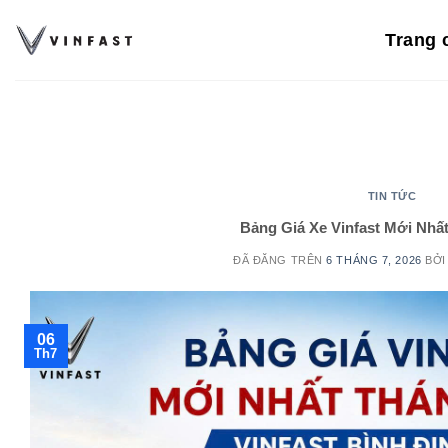
Chuyển
đến
Trang 
nội
dung
TIN TỨC
Bảng Giá Xe Vinfast Mới Nhất
ĐÃ ĐĂNG TRÊN
6 THÁNG 7, 2026
BỞ
06
Th7