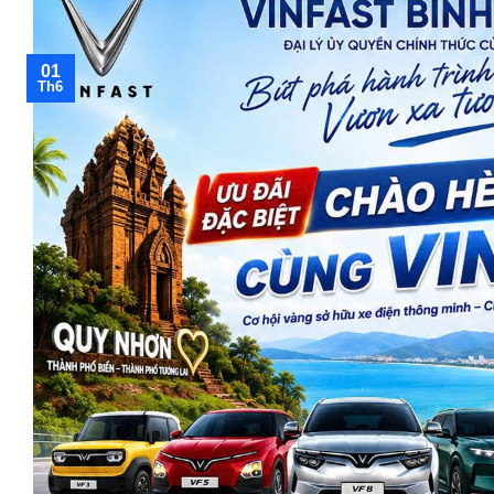
01
Th6