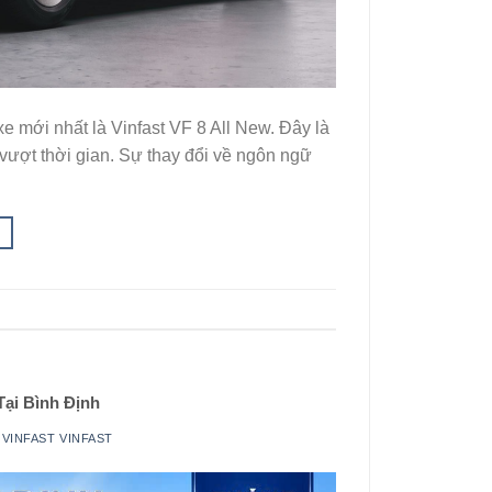
 mới nhất là Vinfast VF 8 All New. Đây là
 vượt thời gian. Sự thay đổi về ngôn ngữ
Tại Bình Định
I
VINFAST VINFAST