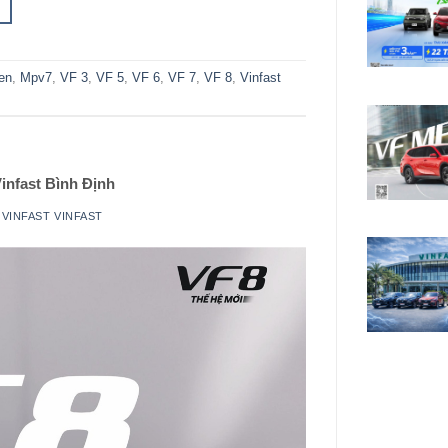
en
,
Mpv7
,
VF 3
,
VF 5
,
VF 6
,
VF 7
,
VF 8
,
Vinfast
Vinfast Bình Định
I
VINFAST VINFAST