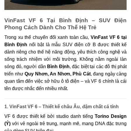
VinFast VF 6 Tại Bình Định – SUV Điện
Phong Cách Dành Cho Thế Hệ Trẻ
Trong xu thế chuyển đổi xanh toàn cầu,
VinFast VF 6 tại
Bình Định
nổi bật là mẫu SUV điện cỡ B được thiết kế
dành riêng cho thế hệ năng động, yêu thích công nghệ và
sống trách nhiệm với môi trường. Không nằm ngoài làn
sóng đó, người dân
Bình Định
, đặc biệt tại các đô thị phát
triển như
Quy Nhơn, An Nhơn, Phù Cát
, đang ngày càng
quan tâm đến việc sở hữu ô tô điện – và VF 6 chính là cái
tên được nhắc đến nhiều nhất.
1. VinFast VF 6 – Thiết kế châu Âu, đậm chất cá tính
VF 6 được thiết kế bởi studio danh tiếng
Torino Design
(Ý)
với vẻ ngoài trẻ trung, mạnh mẽ, mang DNA đặc trưng
của dòng SUV hiện đại: