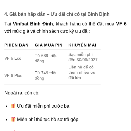
4. Giá bán hấp dẫn – Ưu đãi chỉ có tại Bình Định
Tại
Vinfsat Bình Định
, khách hàng có thể đặt mua
VF 6
với mức giá và chính sách cực kỳ ưu đãi:
PHIÊN BẢN
GIÁ MUA PIN
KHUYẾN MÃI
Sạc miễn phí
Từ 689 triệu
VF 6 Eco
đến 30/06/2027
đồng
Liên hệ để có
thêm nhiều ưu
Từ 749 triệu
VF 6 Plus
đãi lớn
đồng
Ngoài ra, còn có:
Ưu đãi miễn phí trước bạ.
Miễn phí thủ tục hồ sơ trả góp