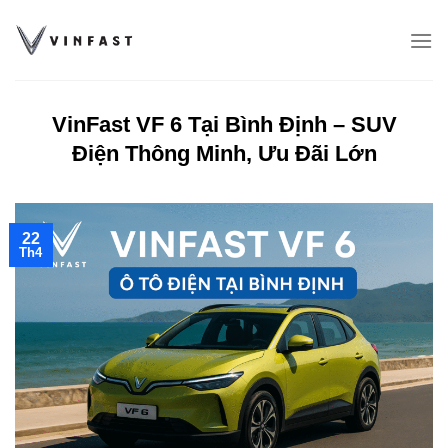
Chuyển
đến
nội
dung
VinFast VF 6 Tại Bình Định – SUV
Điện Thông Minh, Ưu Đãi Lớn
22
Th4