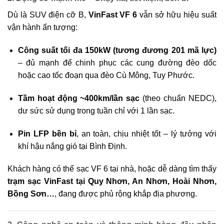
Dù là SUV điện cỡ B,
VinFast VF 6
vẫn sở hữu hiệu suất
vận hành ấn tượng:
Công suất tối đa 150kW (tương đương 201 mã lực)
– đủ mạnh để chinh phục các cung đường đèo dốc
hoặc cao tốc đoạn qua đèo Cù Mông, Tuy Phước.
Tầm hoạt động ~400km/lần sạc
(theo chuẩn NEDC),
dư sức sử dụng trong tuần chỉ với 1 lần sạc.
Pin LFP bền bỉ
, an toàn, chịu nhiệt tốt – lý tưởng với
khí hậu nắng gió tại Bình Định.
Khách hàng có thể sạc VF 6 tại nhà, hoặc dễ dàng tìm thấy
trạm sạc VinFast tại Quy Nhơn, An Nhơn, Hoài Nhơn,
Bồng Sơn…
, đang được phủ rộng khắp địa phương.