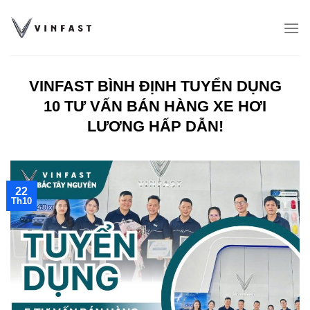
Chuyển
đến
nội
dung
VINFAST BÌNH ĐỊNH TUYỂN DỤNG
10 TƯ VẤN BÁN HÀNG XE HƠI
LƯƠNG HẤP DẪN!
22
Th10