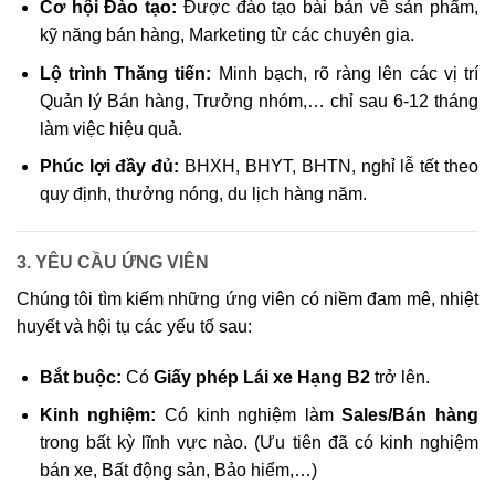
Cơ hội Đào tạo:
Được đào tạo bài bản về sản phẩm,
kỹ năng bán hàng, Marketing từ các chuyên gia.
Lộ trình Thăng tiến:
Minh bạch, rõ ràng lên các vị trí
Quản lý Bán hàng, Trưởng nhóm,… chỉ sau 6-12 tháng
làm việc hiệu quả.
Phúc lợi đầy đủ:
BHXH, BHYT, BHTN, nghỉ lễ tết theo
quy định, thưởng nóng, du lịch hàng năm.
3. YÊU CẦU ỨNG VIÊN
Chúng tôi tìm kiếm những ứng viên có niềm đam mê, nhiệt
huyết và hội tụ các yếu tố sau:
Bắt buộc:
Có
Giấy phép Lái xe Hạng B2
trở lên.
Kinh nghiệm:
Có kinh nghiệm làm
Sales/Bán hàng
trong bất kỳ lĩnh vực nào. (Ưu tiên đã có kinh nghiệm
bán xe, Bất động sản, Bảo hiểm,…)